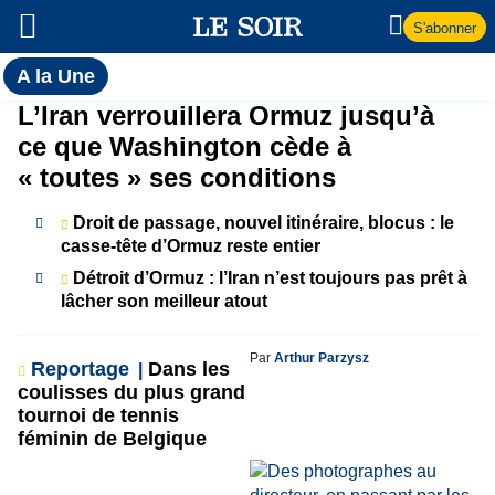
S'abonner
Toutes
A la Une
l'actualité
A
L’Iran verrouillera Ormuz jusqu’à
du Soir
ce que Washington cède à
la
« toutes » ses conditions
Une
Droit de passage, nouvel itinéraire, blocus : le
casse-tête d’Ormuz reste entier
Détroit d’Ormuz : l’Iran n’est toujours pas prêt à
lâcher son meilleur atout
Par
Arthur Parzysz
Reportage
Dans les
coulisses du plus grand
tournoi de tennis
féminin de Belgique