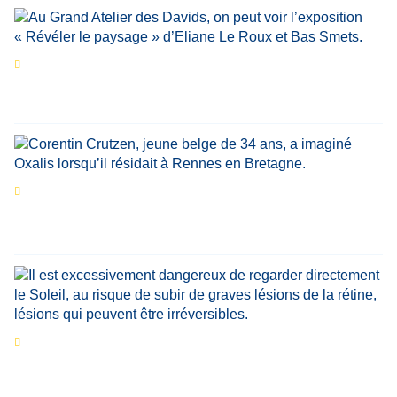
Les expositions prolongent la magie des
Estivales du Haut-Calavon
Par
Jean-Marie Wynants
Portrait
La success-story : Corentin Crutzen,
le fondateur de la première école de cuisine
végétale en Belgique
Eclipse du 12 août : que va-t-il se passer dans
le ciel belge ?
Par
Bernard Padoan