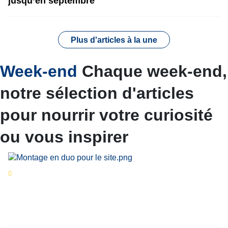
jusqu’en septembre
Plus d'articles à la une
Week-end
Chaque week-end,
notre sélection d'articles
pour nourrir votre curiosité
ou vous inspirer
Séries d’été
« Le jour d’avant » : cinq
personnalités reviennent sur un évènement
marquant de leur carrière
Par
Bernard Demonty
,
Candice Bussoli
,
Philippe Vande Weyer
,
Didier Zacharie
,
Jean-Claude Vantroyen