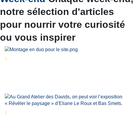
notre sélection d'articles
pour nourrir votre curiosité
ou vous inspirer
Séries d’été
« Le jour d’avant » : cinq
personnalités reviennent sur un évènement
marquant de leur carrière
Par
Bernard Demonty
,
Candice Bussoli
,
Philippe Vande Weyer
,
Didier Zacharie
,
Jean-Claude Vantroyen
Les expositions prolongent la magie des
Estivales du Haut-Calavon
Par
Jean-Marie Wynants