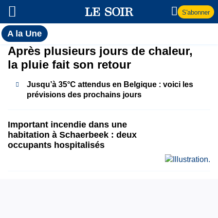
S'abonner
Toutes
A la Une
l'actualité
A
Après plusieurs jours de chaleur,
du Soir
la pluie fait son retour
la
Jusqu’à 35°C attendus en Belgique : voici les
Une
prévisions des prochains jours
Important incendie dans une
habitation à Schaerbeek : deux
occupants hospitalisés