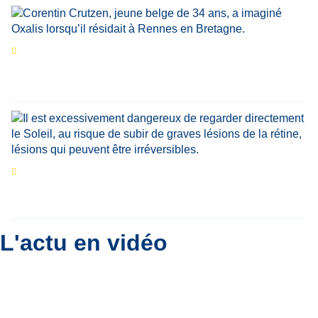
Portrait
La success-story : Corentin Crutzen,
le fondateur de la première école de cuisine
végétale en Belgique
Eclipse du 12 août : que va-t-il se passer dans
le ciel belge ?
Par
Bernard Padoan
L'actu en vidéo