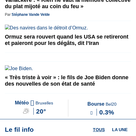
Vanackere : « Rien ne vaut la mémoire collective
du plat mijoté au coin du feu »
Par
Stéphane Vande Velde
Ormuz sera rouvert quand les USA se retireront
et paieront pour les dégâts, dit l’Iran
« Très triste à voir » : le fils de Joe Biden donne
des nouvelles de son état de santé
Météo
Bruxelles
Bourse
Bel20
20°
0.3%
Le fil info
TOUS
LA UNE