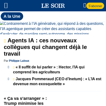
S'abonner
Toutes
A la Une
l'actualité
A
du Soir
la
Agents IA : ces nouveaux
Une
collègues qui changent déjà le
travail
Par
Philippe Laloux
« Il suffit de lui parler » : Hector, l’IA qui
comprend les agriculteurs
Jacques Pommeraud (CEO d’Inetum) : « L’IA est
devenue mon exosquelette »
« Ça va s’arranger » :
Trump minimise les