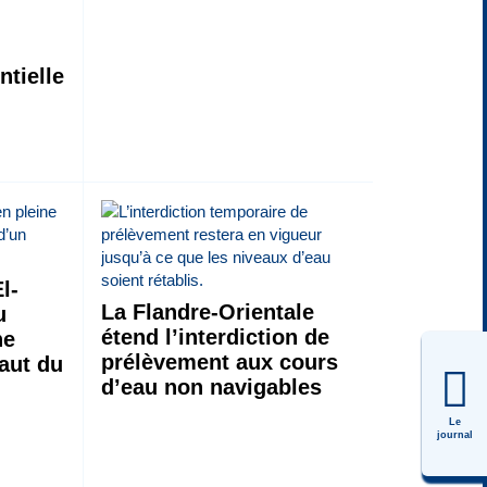
tielle
s
l-
La Flandre-Orientale
u
étend l’interdiction de
he
prélèvement aux cours
saut du
d’eau non navigables
Le
journal