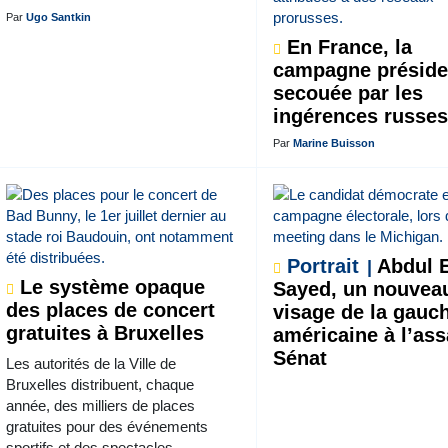
Par
Ugo Santkin
En France, la
campagne présiden
secouée par les
ingérences russe
Par
Marine Buisson
Portrait
Abdul E
Le système opaque
Sayed, un nouvea
des places de concert
visage de la gauc
gratuites à Bruxelles
américaine à l’as
Sénat
Les autorités de la Ville de
Bruxelles distribuent, chaque
année, des milliers de places
gratuites pour des événements
sportifs et des spectacles.