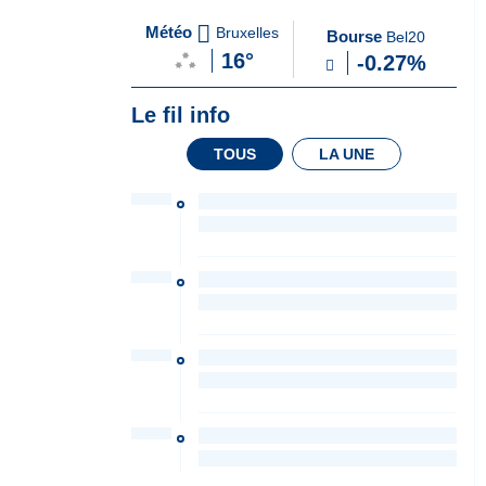
A
du Soir
Météo
Bruxelles
Bourse
Bel20
la
16°
-0.27%
Une
Le fil info
TOUS
LA UNE