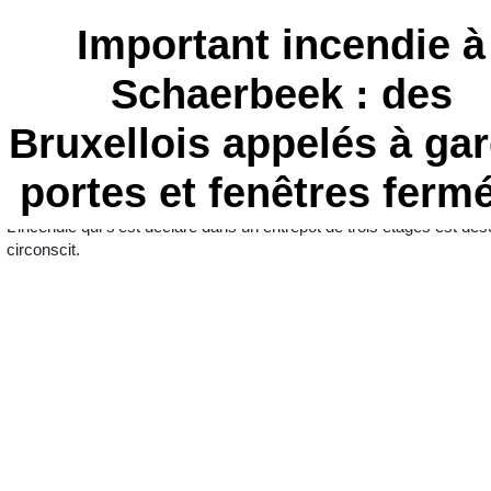
Important incendie à
Schaerbeek : des
Bruxellois appelés à ga
portes et fenêtres ferm
L’incendie qui s’est déclaré dans un entrepôt de trois étages est dé
circonscit.