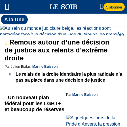
S'abonner
Toutes
A la Une
l'actualité
A
du Soir
la
Remous autour d’une décision
de justice aux relents d’extrême
Une
droite
Par Julien Bialas,
Marine Buisson
Le relais de la droite identitaire la plus radicale n’a
pas sa place dans une décision de justice
Par
Marine Buisson
Un nouveau plan
fédéral pour les LGBT+
et beaucoup de réserves