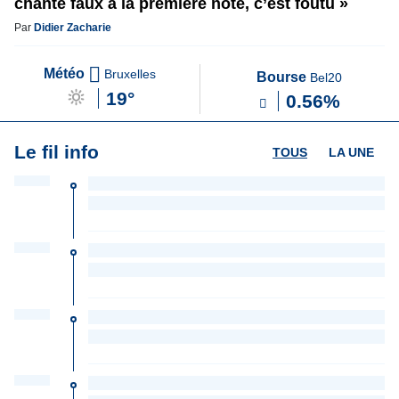
chante faux à la première note, c’est foutu »
Par
Didier Zacharie
Météo
Bruxelles
Bourse
Bel20
19°
0.56%
Le fil info
TOUS
LA UNE