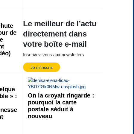
Le meilleur de l’actu
chute
Tour de
directement dans
se
votre boîte e-mail
nt
déo)
Inscrivez-vous aux newsletters
Je m'inscris
uelque
On la croyait ringarde :
le » :
pourquoi la carte
postale séduit à
unesse
nouveau
nt