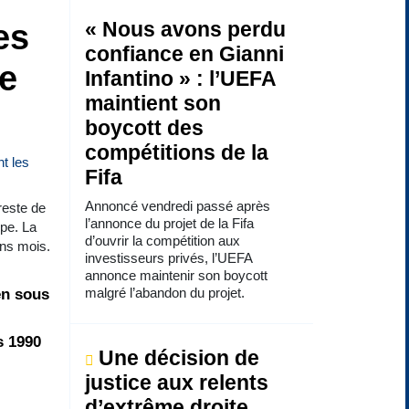
es
« Nous avons perdu
confiance en Gianni
ce
Infantino » : l’UEFA
maintient son
boycott des
compétitions de la
Fifa
Annoncé vendredi passé après
reste de
l’annonce du projet de la Fifa
ope. La
d’ouvrir la compétition aux
ins mois.
investisseurs privés, l’UEFA
annonce maintenir son boycott
malgré l’abandon du projet.
en sous
s 1990
Une décision de
justice aux relents
d’extrême droite