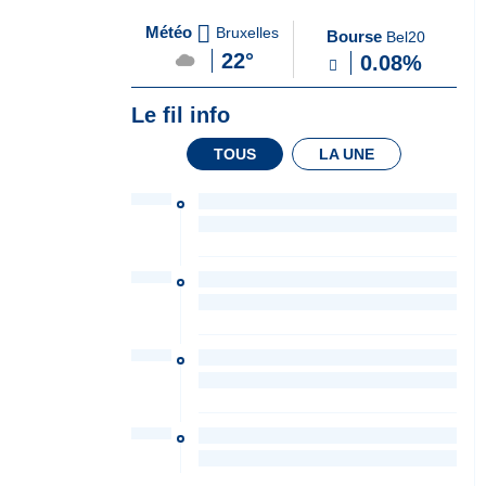
A
du Soir
Météo
Bruxelles
Bourse
Bel20
la
22°
0.08%
Une
Le fil info
TOUS
LA UNE