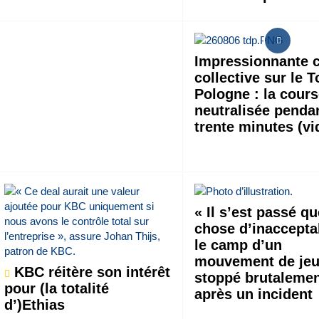
Impressionnante 
collective sur le 
Pologne : la cour
neutralisée penda
trente minutes (vi
« Il s’est passé q
chose d’inacceptab
le camp d’un
mouvement de je
KBC réitère son intérêt
stoppé brutaleme
pour (la totalité
après un incident
d’)Ethias